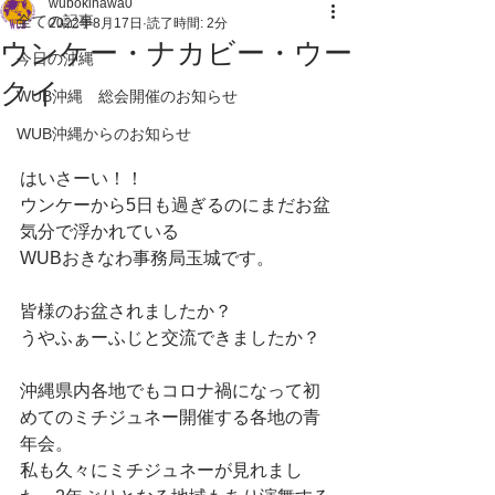
wubokinawa0
全ての記事
2022年8月17日
読了時間: 2分
ウンケー・ナカビー・ウー
今日の沖縄
クイ
WUB沖縄 総会開催のお知らせ
WUB沖縄からのお知らせ
はいさーい！！
ウンケーから5日も過ぎるのにまだお盆
気分で浮かれている
WUBおきなわ事務局玉城です。
皆様のお盆されましたか？
うやふぁーふじと交流できましたか？
沖縄県内各地でもコロナ禍になって初
めてのミチジュネー開催する各地の青
年会。
私も久々にミチジュネーが見れまし