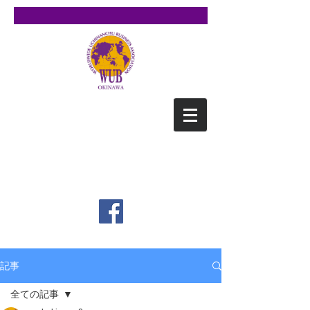
WUB沖縄
（ワブ オキナワ）
​Worldwide Uchinanchu
Business NetWork OKINAWA
記事
全ての記事