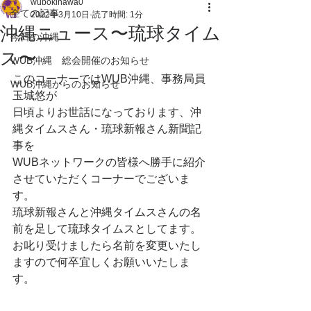
wubokinawa0
全ての記事
2022年3月10日
読了時間: 1分
沖縄ニュース〜琉球タイム
今日の沖縄
ス〜
WUB沖縄 総会開催のお知らせ
このコーナーではWUB沖縄、事務局員
WUB沖縄からのお知らせ
玉城悠が
日頃よりお世話になっております、沖
縄タイムスさん・琉球新報さん新聞記
事を
WUBネットワークの皆様へ勝手に紹介
させていただくコーナーでございま
す。
琉球新報さんと沖縄タイムスさんの名
前を足して琉球タイムスとしてます。
お叱り受けましたら名前を変更いたし
ますので何卒宜しくお願いいたしま
す。