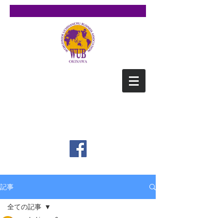
WUB沖縄
（ワブ オキナワ）
​Worldwide Uchinanchu
Business NetWork OKINAWA
記事
全ての記事