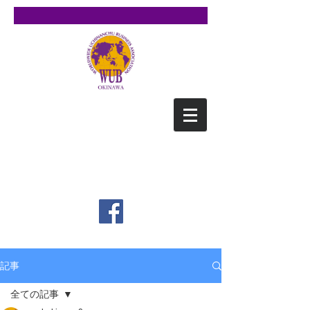
WUB沖縄
（ワブ オキナワ）
​Worldwide Uchinanchu
Business NetWork OKINAWA
記事
全ての記事