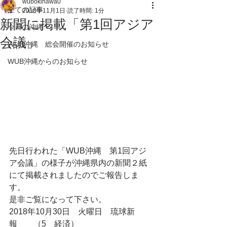
wubokinawa0
全ての記事
2018年11月1日
読了時間: 1分
新聞に掲載「第1回アジア
今日の沖縄
会議」
WUB沖縄 総会開催のお知らせ
WUB沖縄からのお知らせ
先日行われた「WUB沖縄　第1回アジ
ア会議」の様子が沖縄県内の新聞２紙
にて掲載されましたのでご報告しま
す。
是非ご覧になって下さい。
2018年10月30日　火曜日　琉球新
報　　（5　経済）