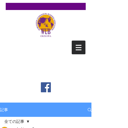
WUB沖縄
（ワブ オキナワ）
​Worldwide Uchinanchu
Business NetWork OKINAWA
記事
全ての記事